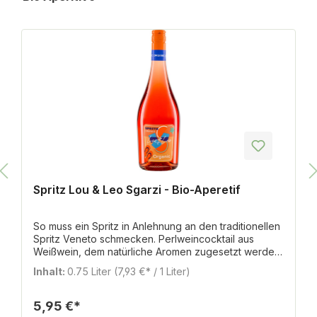
Spritz Lou & Leo Sgarzi - Bio-Aperetif
So muss ein Spritz in Anlehnung an den traditionellen
Spritz Veneto schmecken. Perlweincocktail aus
Weißwein, dem natürliche Aromen zugesetzt werden.
In der Nase Noten von Äpfeln und exotischen
Inhalt:
0.75 Liter
(7,93 €* / 1 Liter)
Früchten mit den natürlichen Noten von Bitterorangen
und Kräutern. Am Gaumen eine dezente Bitternote
herrlich abgepuffert durch eine feine Fruchtsüße.
5,95 €*
Wenn es mal schnell gehen soll, ist dieser fertig