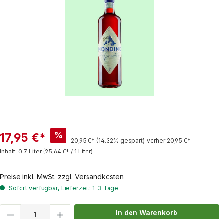
%
17,95 €*
20,95 €*
(14.32% gespart)
vorher 20,95 €*
Inhalt:
0.7 Liter
(25,64 €* / 1 Liter)
Preise inkl. MwSt. zzgl. Versandkosten
Sofort verfügbar, Lieferzeit: 1-3 Tage
Produkt Anzahl: Gib den gewünschten Wert
In den Warenkorb