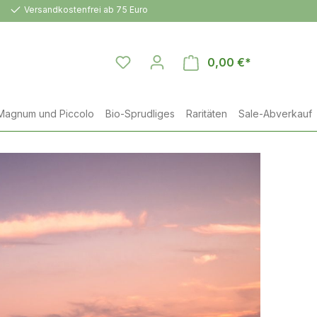
Versandkostenfrei ab 75 Euro
0,00 €*
Warenkorb en
Magnum und Piccolo
Bio-Sprudliges
Raritäten
Sale-Abverkauf