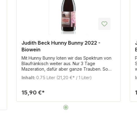
Judith Beck Hunny Bunny 2022 -
Biowein
Mit Hunny Bunny loten wir das Spektrum von
Blaufränkisch weiter aus. Nur 3 Tage
Mazeration, dafür aber ganze Trauben. So
entsteht ein sehr leichter, süffiger, aber
Inhalt:
0.75 Liter
(21,20 €* / 1 Liter)
trotzdem vielschichtiger, heller Rotwein. Weil
.
wir selbst nicht genug davon kriegen können
und die Flasche immer zu schnell leer ist, ist
15,90 €*
dieser Wein unser Liebling, unser Hunny
Bunny. Nur glouglou, no sexual services.
u
N