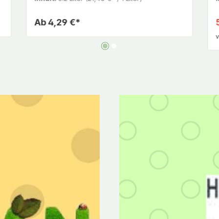
Ab
4,29 €*
v