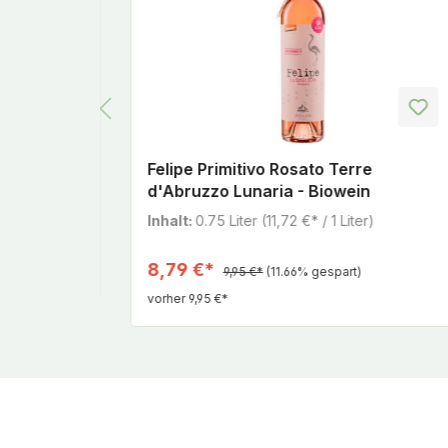
e SO2-
Felipe Primitivo Rosato Terre
d'Abruzzo Lunaria - Biowein
)
Inhalt:
0.75 Liter
(11,72 €* / 1 Liter)
8,79 €*
9,95 €*
(11.66% gespart)
vorher 9,95 €*