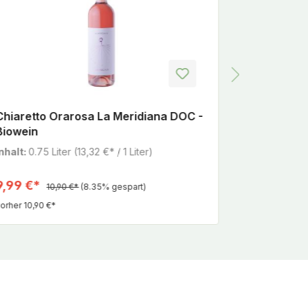
Chiaretto Orarosa La Meridiana DOC -
LANDPARTY
Biowein
- Biowein
Inhalt:
0.75 Liter
(13,32 €* / 1 Liter)
Inhalt:
0.75 
9,99 €*
5,45 €*
10,90 €*
(8.35% gespart)
5
orher 10,90 €*
vorher 5,95 €*