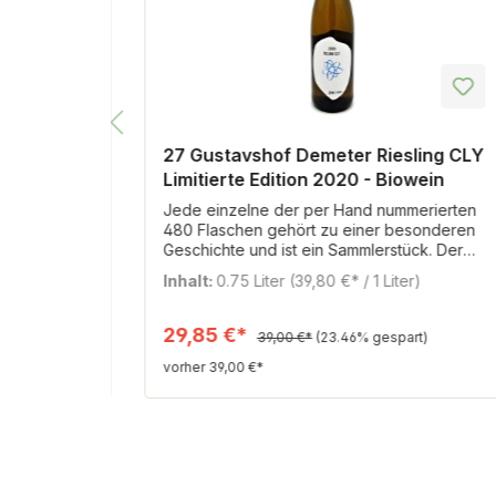
mbule!
27 Gustavshof Demeter Riesling CLY
Limitierte Edition 2020 - Biowein
 Er wird zur
Jede einzelne der per Hand nummerierten
en Schalen
480 Flaschen gehört zu einer besonderen
presst und
Geschichte und ist ein Sammlerstück. Der
n Hefe
Wein reift in unserem Keramik-Ei im kühlen
)
Inhalt:
0.75 Liter
(39,80 €* / 1 Liter)
uktiven
Weinkeller, zusammen mit goldgelben,
t sehr stark.
handverlesenen Beeren aus dem Leckerberg
treten in den
Der ungeschwefelte Wein entwickelt dabei
29,85 €*
t)
39,00 €*
(23.46% gespart)
che
eine unglaubliche hohe Lagerfähigkeit und
vorher 39,00 €*
hne Filtration
einen einzigartigen, lebendigen Charakter.
Wir empfehlen mindestens sechs Flaschen z
kaufen und jeweils im Abstand von 5-10
Jahren zu öffnen, um die großartige
Entwicklung begleiten zu können.