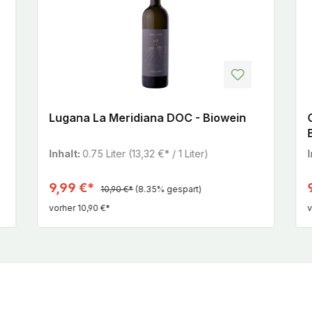
Lugana La Meridiana DOC - Biowein
Inhalt:
0.75 Liter
(13,32 €* / 1 Liter)
9,99 €*
10,90 €*
(8.35% gespart)
vorher 10,90 €*
v