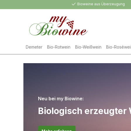
Bioweine aus Überzeugung
springen
Zur Hauptnavigation springen
Demeter
Bio-Rotwein
Bio-Weißwein
Bio-Roséwei
Neu bei my Biowine:
Biologisch erzeugter