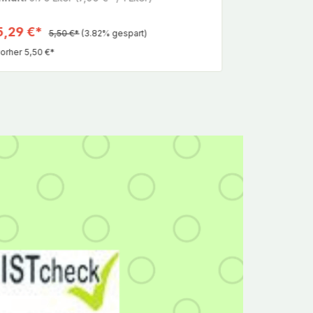
5,29 €*
Ab
6,95 
5,50 €*
(3.82% gespart)
orher 5,50 €*