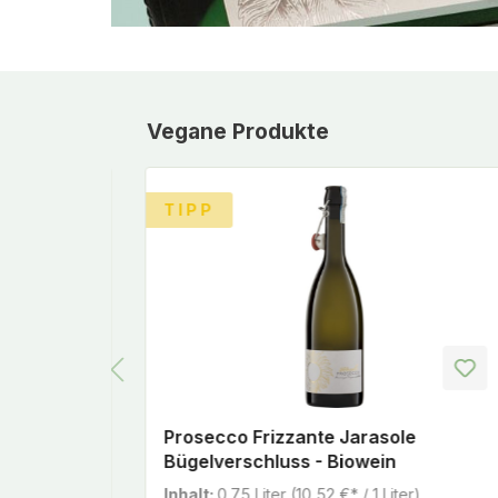
Produktgalerie überspringen
Vegane Produkte
TIPP
 Biowein
Prosecco Frizzante Jarasole
Bügelverschluss - Biowein
r)
Inhalt:
0.75 Liter
(10,52 €* / 1 Liter)