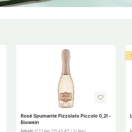
Rosé Spumante Pizzolato Piccolo 0,2l -
Biowein
Inhalt:
0.2 Liter
(21,45 €* / 1 Liter)