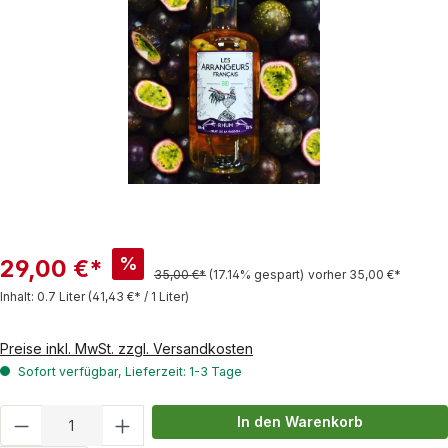
%
29,00 €*
35,00 €*
(17.14% gespart)
vorher 35,00 €*
Inhalt:
0.7 Liter
(41,43 €* / 1 Liter)
Preise inkl. MwSt. zzgl. Versandkosten
Sofort verfügbar, Lieferzeit: 1-3 Tage
Produkt Anzahl: Gib den gewünschten Wert
In den Warenkorb