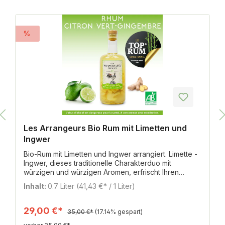
%
Les Arrangeurs Bio Rum mit Limetten und
Ingwer
Bio-Rum mit Limetten und Ingwer arrangiert. Limette -
Ingwer, dieses traditionelle Charakterduo mit
würzigen und würzigen Aromen, erfrischt Ihren
Gaumen. Goldmedaille bei den WORLD SPIRIT
Inhalt:
0.7 Liter
(41,43 €* / 1 Liter)
AWARDS 2021. Rum* Limette* Ingwer* Zucker* *aus
biologischem Anbau.
29,00 €*
35,00 €*
(17.14% gespart)