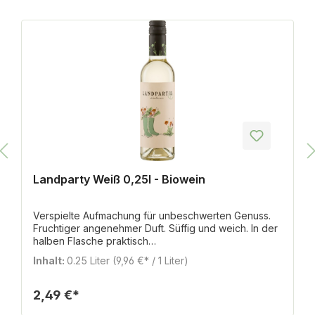
Landparty Weiß 0,25l - Biowein
Verspielte Aufmachung für unbeschwerten Genuss.
Fruchtiger angenehmer Duft. Süffig und weich. In der
halben Flasche praktisch
mitzunehmen.Zutatenverzeichnis:Bio Trauben, Bio
Inhalt:
0.25 Liter
(9,96 €* / 1 Liter)
Saccharose, Milchsäure, L-Ascorbinsäure,
Zitronensäure, Metaweinsäure, Antioxidantien: Sulfite,
Unter Schutzatmosphäre abgefüllt.Nährwertangaben
2,49 €*
je 100 mlBrennwert276 kJ / 66