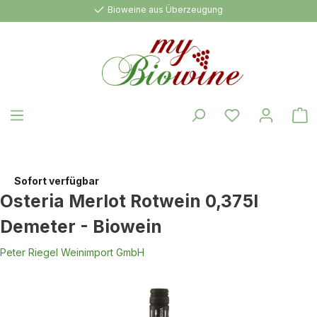
Bioweine aus Überzeugung
alt springen
W
Sofort verfügbar
Osteria Merlot Rotwein 0,375l
Demeter - Biowein
Peter Riegel Weinimport GmbH
Bildergalerie überspringen