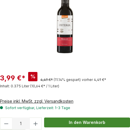
%
3,99 €*
4,49 €*
(11.14% gespart)
vorher 4,49 €*
Inhalt:
0.375 Liter
(10,64 €* / 1 Liter)
Preise inkl. MwSt. zzgl. Versandkosten
Sofort verfügbar, Lieferzeit: 1-3 Tage
Produkt Anzahl: Gib den gewünschten Wert
In den Warenkorb