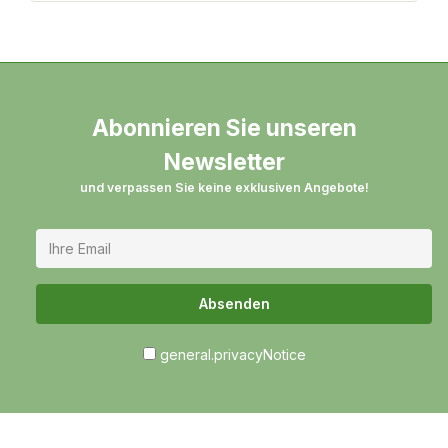
kcalKohlenhydrate2,4 gdavon Zucker1,6 gEnthält
geringfügige Mengen von Fett, gesättigten
Fettsäuren, Eiweiß und Salz.Die Daten stellen lediglich
einen Durchschnittswert dar.
Abonnieren Sie unseren
Newsletter
und verpassen Sie keine exklusiven Angebote!
Absenden
general.privacyNotice