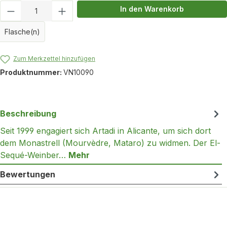
Produkt Anzahl: Gib den gewünschten Wert
In den Warenkorb
Flasche(n)
Zum Merkzettel hinzufügen
Produktnummer:
VN10090
Beschreibung
Seit 1999 engagiert sich Artadi in Alicante, um sich dort
dem Monastrell (Mourvèdre, Mataro) zu widmen. Der El-
Sequé-Weinber…
Mehr
Bewertungen