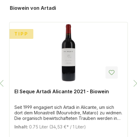
Produktgalerie überspringen
Biowein von Artadi
%
TIPP
El Seque Artadi Alicante 2021 - Biowein
Seit 1999 engagiert sich Artadi in Alicante, um sich
dort dem Monastrell (Mourvèdre, Mataro) zu widmen.
Die organisch bewirtschafteten Trauben werden in
10-Kilo-Kisten gelesen und über 48 Stunden kühl
Inhalt:
0.75 Liter
(34,53 €* / 1 Liter)
vorvergoren, bevor dann bei Wärme die spontane
Gärung einsetzt. Die Fermentation dauert rund 14