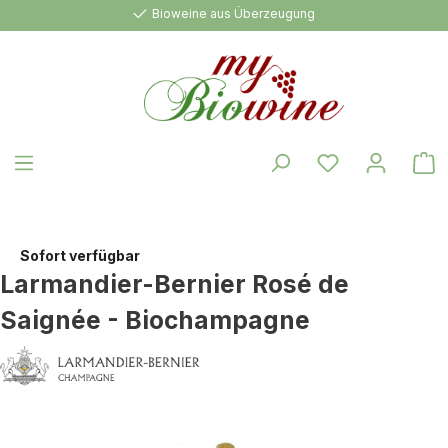
Bioweine aus Überzeugung
alt springen
W
Sofort verfügbar
Larmandier-Bernier Rosé de
Saignée - Biochampagne
Bildergalerie überspringen