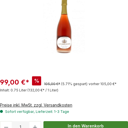
%
99,00 €*
105,00 €*
(5.71% gespart)
vorher 105,00 €*
Inhalt:
0.75 Liter
(132,00 €* / 1 Liter)
Preise inkl. MwSt. zzgl. Versandkosten
Sofort verfügbar, Lieferzeit: 1-3 Tage
Produkt Anzahl: Gib den gewünschten Wert
In den Warenkorb