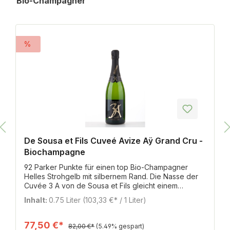
Bio-Champagner
%
De Sousa et Fils Cuveé Avize Aÿ Grand Cru -
Biochampagne
92 Parker Punkte für einen top Bio-Champagner
Helles Strohgelb mit silbernem Rand. Die Nasse der
Cuvée 3 A von de Sousa et Fils gleicht einem
Feuerwerk am Nachthimmel, respektive Gaumen des
Inhalt:
0.75 Liter
(103,33 €* / 1 Liter)
geneigten Trinkers. Zitrisch im Auftakt ziehen gelbe
Kaskaden ihre Bögen am Gaumen, Sternfrucht
unterlegt diese mit grünem Glitzer, Noten nach
77,50 €*
82,00 €*
(5.49% gespart)