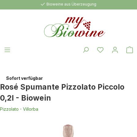
Bioweine aus Überzeugung
alt springen
W
Sofort verfügbar
Rosé Spumante Pizzolato Piccolo
0,2l - Biowein
Pizzolato - Villorba
Bildergalerie überspringen