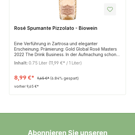
Rosé Spumante Pizzolato - Biowein
Eine Verführung in Zartrosa und eleganter
Erscheinung. Prämierung: Gold Global Rosé Masters
2022 The Drink Business. In der Aufmachung schon
optisch eine Show. Das Flaschendesign erinnert an
Inhalt:
0.75 Liter
(11,99 €* / 1 Liter)
ein edles Parfümflakon. Harmonisch und fruchtig mit
einem Hauch von Kirsche, Himbeere und zarten
floralen Noten. Sehr frisch und saftig, gute Perlage.
8,99 €*
9,65 €*
(6.84% gespart)
vorher 9,65 €*
Abonnieren Sie unseren