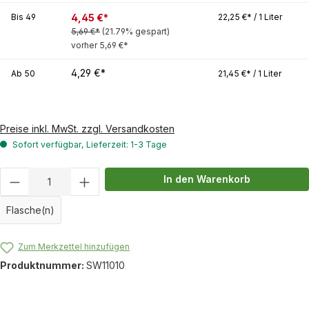
4,45 €*
Bis
49
22,25 €* / 1 Liter
5,69 €*
(21.79% gespart)
vorher 5,69 €*
4,29 €*
Ab
50
21,45 €* / 1 Liter
Preise inkl. MwSt. zzgl. Versandkosten
Sofort verfügbar, Lieferzeit: 1-3 Tage
Produkt Anzahl: Gib den gewünschten Wert
In den Warenkorb
Flasche(n)
Zum Merkzettel hinzufügen
Produktnummer:
SW11010