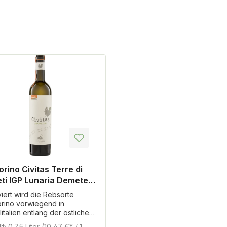
rino Civitas Terre di
ti IGP Lunaria Demeter -
wein
viert wird die Rebsorte
rino vorwiegend in
litalien entlang der östlichen
aküste liegenden
lt:
0.75 Liter
(10,47 €* / 1