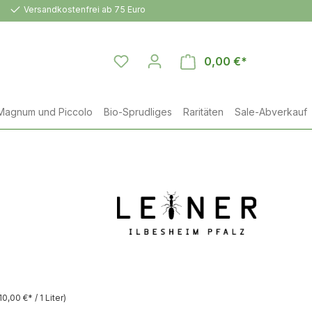
Versandkostenfrei ab 75 Euro
0,00 €*
Warenkorb en
Magnum und Piccolo
Bio-Sprudliges
Raritäten
Sale-Abverkauf
10,00 €* / 1 Liter)