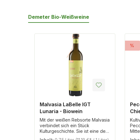
Demeter Bio-Weißweine
Produktgalerie überspringen
%
Malvasia LaBelle IGT
Peco
Lunaria - Biowein
Chie
Bio
Mit der weißen Rebsorte Malvasia
Kulti
verbindet sich ein Stück
Peco
Kulturgeschichte. Sie ist eine der
Mitte
ältesten kultivierten Rebsorten
Adri
Inhalt:
0.75 Liter
(11,19 €* / 1 Liter)
Inha