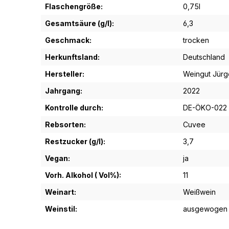
Flaschengröße:
0,75l
Gesamtsäure (g/l):
6,3
Geschmack:
trocken
Herkunftsland:
Deutschland
Hersteller:
Weingut Jürge
Jahrgang:
2022
Kontrolle durch:
DE-ÖKO-022
Rebsorten:
Cuvee
Restzucker (g/l):
3,7
Vegan:
ja
Vorh. Alkohol ( Vol%):
11
Weinart:
Weißwein
Weinstil:
ausgewogen