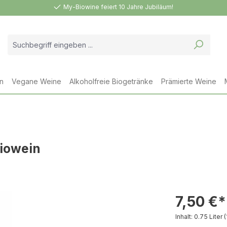
My-Biowine feiert 10 Jahre Jubiläum!
n
Vegane Weine
Alkoholfreie Biogetränke
Prämierte Weine
Biowein
7,50 €*
Inhalt:
0.75 Liter
(