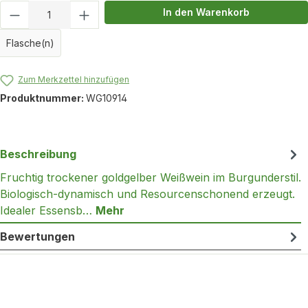
Produkt Anzahl: Gib den gewünschten Wert
In den Warenkorb
Flasche(n)
Zum Merkzettel hinzufügen
Produktnummer:
WG10914
Beschreibung
Fruchtig trockener goldgelber Weißwein im Burgunderstil.
Biologisch-dynamisch und Resourcenschonend erzeugt.
Idealer Essensb…
Mehr
Bewertungen