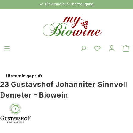
Bioweine aus Überzeugung
alt springen
W
Histamin geprüft
23 Gustavshof Johanniter Sinnvoll
Demeter - Biowein