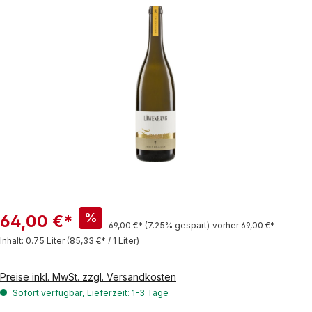
Bildergalerie überspringen
%
64,00 €*
69,00 €*
(7.25% gespart)
vorher 69,00 €*
Inhalt:
0.75 Liter
(85,33 €* / 1 Liter)
Preise inkl. MwSt. zzgl. Versandkosten
Sofort verfügbar, Lieferzeit: 1-3 Tage