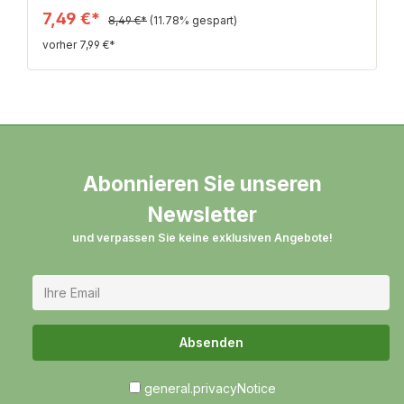
und Melonen, am Gaumen eine ausgeprägte
7,49 €*
8,49 €*
(11.78% gespart)
Intensität mit viel frischer Frucht und einer sehr
vorher 7,99 €*
charmanten Cremigkeit.
Abonnieren Sie unseren
Newsletter
und verpassen Sie keine exklusiven Angebote!
Absenden
general.privacyNotice