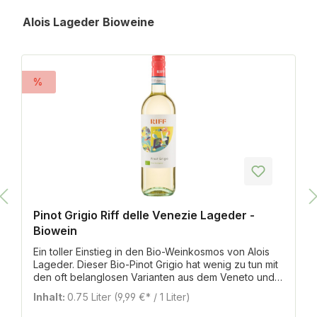
Produktgalerie überspringen
Alois Lageder Bioweine
%
Pinot Grigio Riff delle Venezie Lageder -
Biowein
Ein toller Einstieg in den Bio-Weinkosmos von Alois
Lageder. Dieser Bio-Pinot Grigio hat wenig zu tun mit
den oft belanglosen Varianten aus dem Veneto und
entspricht hinsichtlich Stilistik und Machart mehr dem
Inhalt:
0.75 Liter
(9,99 €* / 1 Liter)
modernen Bio-Grauburgunder aus den nördlichen
Gefilden. In der Nase dezentes Aroma von Pfirsich