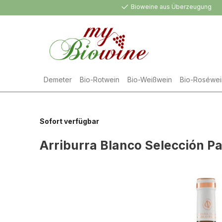
Bioweine aus Überzeugung
springen
Zur Hauptnavigation springen
Demeter
Bio-Rotwein
Bio-Weißwein
Bio-Roséwei
Sofort verfügbar
Arriburra Blanco Selección Pa
Bildergalerie überspringen