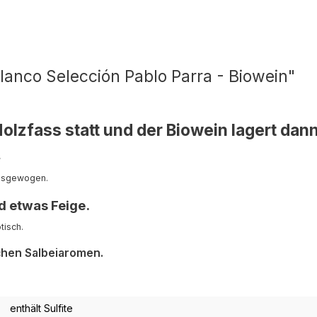
lanco Selección Pablo Parra - Biowein"
Holzfass statt und der Biowein lagert dan
.
ausgewogen.
d etwas Feige.
tisch.
chen Salbeiaromen.
enthält Sulfite