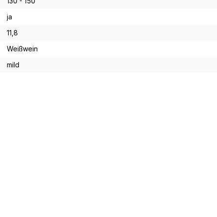
130 - 150
ja
11,8
Weißwein
mild