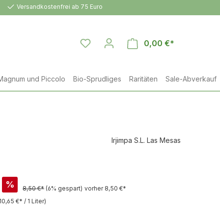
Versandkostenfrei ab 75 Euro
0,00 €*
Warenkorb en
Magnum und Piccolo
Bio-Sprudliges
Raritäten
Sale-Abverkauf
Irjimpa S.L. Las Mesas
%
8,50 €*
(6% gespart)
vorher 8,50 €*
10,65 €* / 1 Liter)