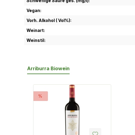
Schweflige Säure ges. (mg/l):
Vegan:
Vorh. Alkohol ( Vol%):
Weinart:
Weinstil:
Arriburra Biowein
Produktgalerie überspringen
%