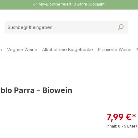
My-Biowine feiert 10 Jahre Jubiläum!
n
Vegane Weine
Alkoholfreie Biogetränke
Prämierte Weine
blo Parra - Biowein
7,99 €*
Inhalt:
0.75 Liter
(