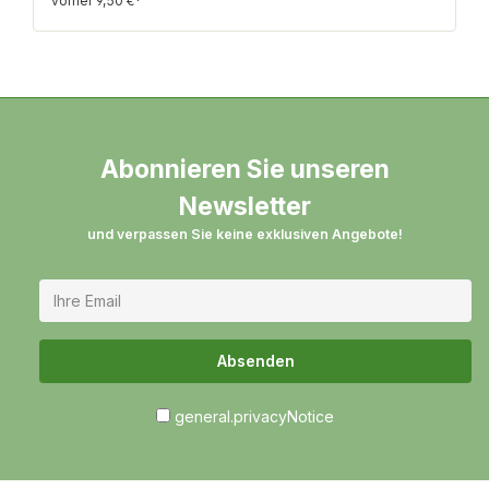
vorher 9,50 €*
Holz stilistisch eindeutig spanische DNA.
Abonnieren Sie unseren
Newsletter
und verpassen Sie keine exklusiven Angebote!
Absenden
general.privacyNotice