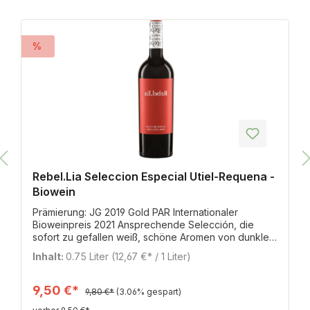
%
Rebel.Lia Seleccion Especial Utiel-Requena -
Biowein
Prämierung: JG 2019 Gold PAR Internationaler
Bioweinpreis 2021 Ansprechende Selección, die
sofort zu gefallen weiß, schöne Aromen von dunklen
Früchten wie Sauerkirsche und Heidelbeere. Dazu
Inhalt:
0.75 Liter
(12,67 €* / 1 Liter)
etwas Mokka und Kräuter. Am Gaumen schöne reife
Frucht, saftig und bereits sehr eingängig. Bobal liefert
Frische und Würze gleichermaßen. Dank der
9,50 €*
9,80 €*
(3.06% gespart)
Mischung aus französischem und amerikanischem