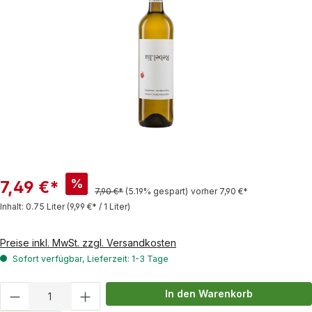
%
7,49 €*
7,90 €*
(5.19% gespart)
vorher 7,90 €*
Inhalt:
0.75 Liter
(9,99 €* / 1 Liter)
Preise inkl. MwSt. zzgl. Versandkosten
Sofort verfügbar, Lieferzeit: 1-3 Tage
Produkt Anzahl: Gib den gewünschten Wert
In den Warenkorb