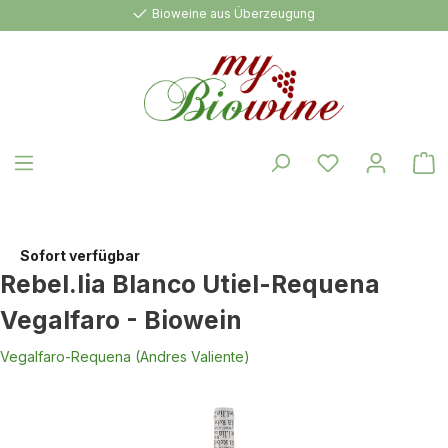
Bioweine aus Überzeugung
alt springen
W
Sofort verfügbar
Rebel.lia Blanco Utiel-Requena
Vegalfaro - Biowein
Vegalfaro-Requena (Andres Valiente)
Bildergalerie überspringen