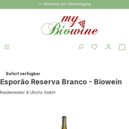
Bioweine aus Überzeugung
alt springen
W
Sofort verfügbar
Esporão Reserva Branco - Biowein
Reidemeister & Ulrichs GmbH
Bildergalerie überspringen