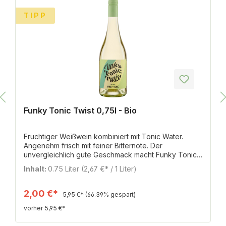
%
TIPP
Funky Tonic Twist 0,75l - Bio
Fruchtiger Weißwein kombiniert mit Tonic Water.
Angenehm frisch mit feiner Bitternote. Der
unvergleichlich gute Geschmack macht Funky Tonic
Twist zum perfekten Genuss für viele Anlässe.
Inhalt:
0.75 Liter
(2,67 €* / 1 Liter)
2,00 €*
5,95 €*
(66.39% gespart)
vorher 5,95 €*