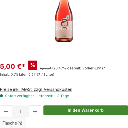
%
5,00 €*
6,99 €*
(28.47% gespart)
vorher 6,99 €*
Inhalt:
0.75 Liter
(6,67 €* / 1 Liter)
Preise inkl. MwSt. zzgl. Versandkosten
Sofort verfügbar, Lieferzeit: 1-3 Tage
Produkt Anzahl: Gib den gewünschten Wert
In den Warenkorb
Flasche(n)