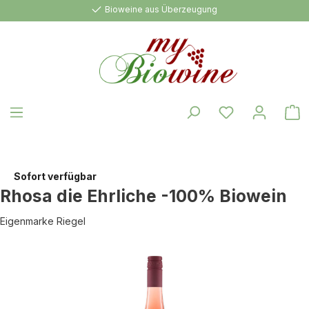
Bioweine aus Überzeugung
alt springen
W
Sofort verfügbar
Rhosa die Ehrliche -100% Biowein
Eigenmarke Riegel
Bildergalerie überspringen