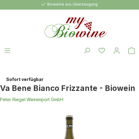
Bioweine aus Überzeugung
alt springen
W
Sofort verfügbar
Va Bene Bianco Frizzante - Biowein
Peter Riegel Weinimport GmbH
Bildergalerie überspringen