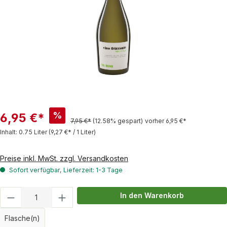
%
6,95 €*
7,95 €*
(12.58% gespart)
vorher 6,95 €*
Inhalt:
0.75 Liter
(9,27 €* / 1 Liter)
Preise inkl. MwSt. zzgl. Versandkosten
Sofort verfügbar, Lieferzeit: 1-3 Tage
Produkt Anzahl: Gib den gewünschten Wert
In den Warenkorb
Flasche(n)