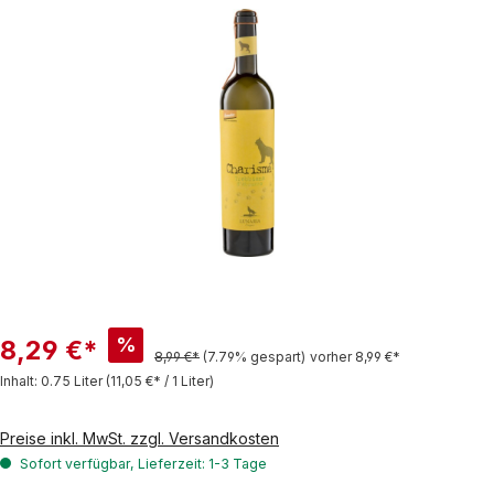
Bildergalerie überspringen
%
8,29 €*
8,99 €*
(7.79% gespart)
vorher 8,99 €*
Inhalt:
0.75 Liter
(11,05 €* / 1 Liter)
Preise inkl. MwSt. zzgl. Versandkosten
Sofort verfügbar, Lieferzeit: 1-3 Tage