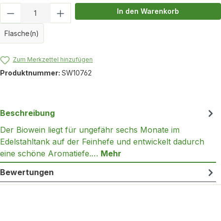
Produkt Anzahl: Gib den gewünschten Wert
In den Warenkorb
Flasche(n)
Zum Merkzettel hinzufügen
Produktnummer:
SW10762
Beschreibung
Der Biowein liegt für ungefähr sechs Monate im
Edelstahltank auf der Feinhefe und entwickelt dadurch
eine schöne Aromatiefe.…
Mehr
Bewertungen