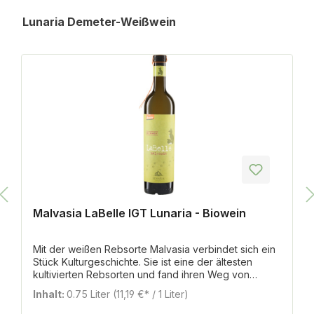
Produktgalerie überspringen
Lunaria Demeter-Weißwein
Malvasia LaBelle IGT Lunaria - Biowein
Mit der weißen Rebsorte Malvasia verbindet sich ein
Stück Kulturgeschichte. Sie ist eine der ältesten
kultivierten Rebsorten und fand ihren Weg von
Kleinasien über Griechenland bereits in der Antike
Inhalt:
0.75 Liter
(11,19 €* / 1 Liter)
nach ganz Europa. Heute hat sie nicht mehr die
gleiche Bedeutung, aber zum Glück gibt es noch ein