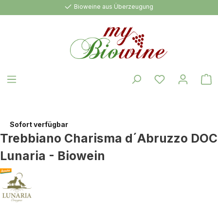
Bioweine aus Überzeugung
alt springen
W
Sofort verfügbar
Trebbiano Charisma d´Abruzzo DOC
Lunaria - Biowein