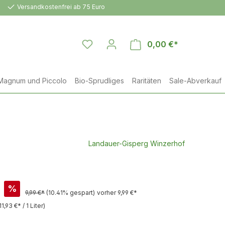
Versandkostenfrei ab 75 Euro
0,00 €*
Warenkorb en
Magnum und Piccolo
Bio-Sprudliges
Raritäten
Sale-Abverkauf
Landauer-Gisperg Winzerhof
%
9,99 €*
(10.41% gespart)
vorher 9,99 €*
11,93 €* / 1 Liter)