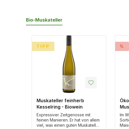
Bio-Muskateller
Produktgalerie überspringen
%
TIPP
%
Muskateller feinherb
Öko
Kesselring - Biowein
Mus
Bio
Expressiver Zeitgenosse mit
Im W
feinen Manieren. Er hat von allem
Sort
viel, was einen guten Muskateller
Mais