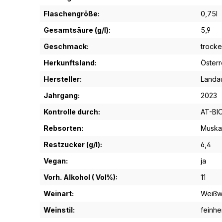
Flaschengröße:
0,75l
Gesamtsäure (g/l):
5,9
Geschmack:
trock
Herkunftsland:
Österr
Hersteller:
Landau
Jahrgang:
2023
Kontrolle durch:
AT-BI
Rebsorten:
Muskat
Restzucker (g/l):
6,4
Vegan:
ja
Vorh. Alkohol ( Vol%):
11
Weinart:
Weißw
Weinstil:
feinhe