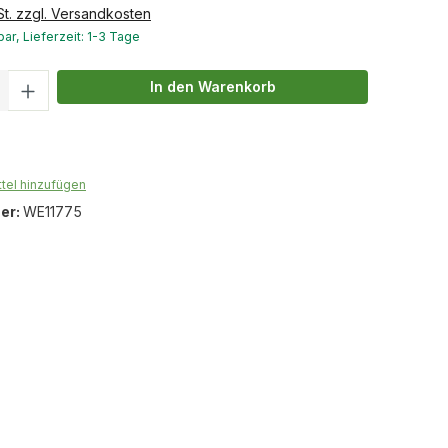
St. zzgl. Versandkosten
ar, Lieferzeit: 1-3 Tage
Anzahl: Gib den gewünschten Wert ein o
In den Warenkorb
tel hinzufügen
er:
WE11775