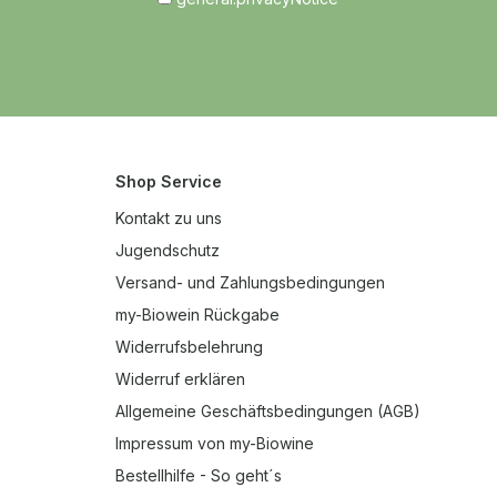
ndiger, frischer und überaus
essiver Vertreter dieser
rucksstarken Rebsorte mit
Earl Grey, Limette, etwas
em Steinobst und ferner
at, Traube und einem
ibchen Ingwer.
Shop Service
Kontakt zu uns
Jugendschutz
Versand- und Zahlungsbedingungen
my-Biowein Rückgabe
Widerrufsbelehrung
Widerruf erklären
Allgemeine Geschäftsbedingungen (AGB)
Impressum von my-Biowine
Bestellhilfe - So geht´s