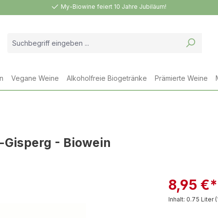
My-Biowine feiert 10 Jahre Jubiläum!
n
Vegane Weine
Alkoholfreie Biogetränke
Prämierte Weine
-Gisperg - Biowein
8,95 €*
Inhalt:
0.75 Liter
(