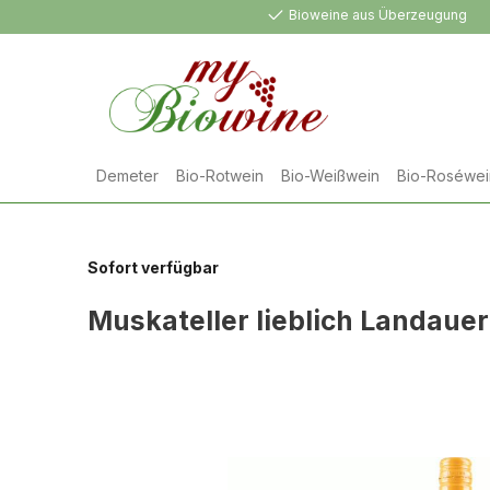
Bioweine aus Überzeugung
springen
Zur Hauptnavigation springen
Demeter
Bio-Rotwein
Bio-Weißwein
Bio-Roséwei
Sofort verfügbar
Muskateller lieblich Landauer
Bildergalerie überspringen