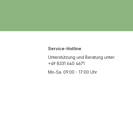
lebe
expr
ausd
viel 
grün
Musk
Sche
Service-Hotline
Unterstützung und Beratung unter:
+49 8331 640 4671
Mo-Sa. 09:00 - 17:00 Uhr