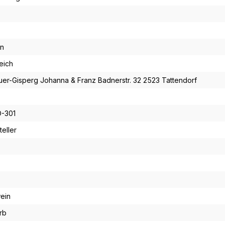
en
eich
er-Gisperg Johanna & Franz Badnerstr. 32 2523 Tattendorf
O-301
eller
ein
rb