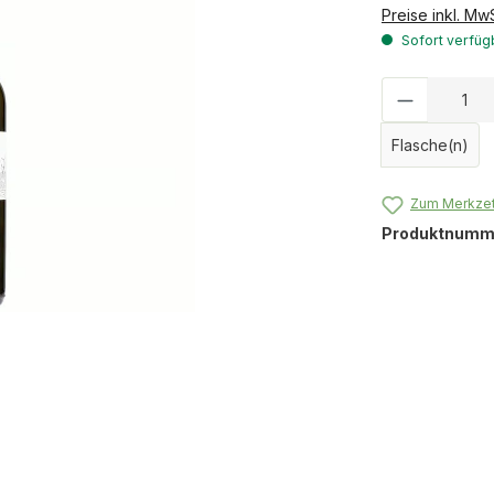
Preise inkl. Mw
Sofort verfügb
Produkt 
Flasche(n)
Zum Merkzet
Produktnumm