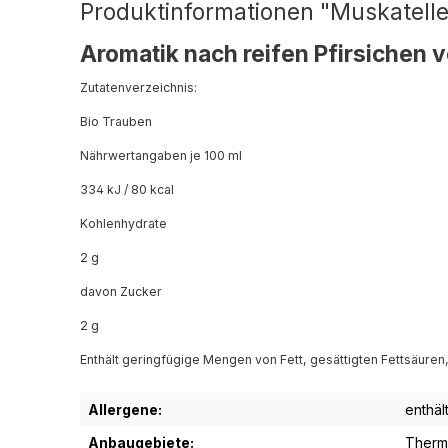
Produktinformationen "Muskateller
Aromatik nach reifen Pfirsichen v
Zutatenverzeichnis:
Bio Trauben
Nährwertangaben je 100 ml
334 kJ / 80 kcal
Kohlenhydrate
2 g
davon Zucker
2 g
Enthält geringfügige Mengen von Fett, gesättigten Fettsäuren,
Allergene:
enthält
Anbaugebiete:
Therm