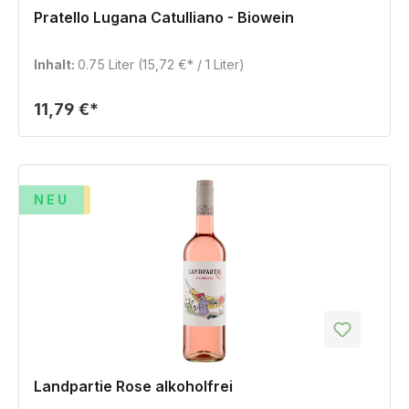
Pratello Lugana Catulliano - Biowein
Inhalt:
0.75 Liter
(15,72 €* / 1 Liter)
11,79 €*
TIPP
NEU
Landpartie Rose alkoholfrei