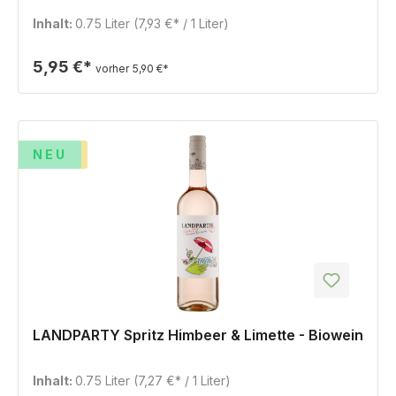
Inhalt:
0.75 Liter
(7,93 €* / 1 Liter)
5,95 €*
vorher 5,90 €*
%
TIPP
NEU
LANDPARTY Spritz Himbeer & Limette - Biowein
Inhalt:
0.75 Liter
(7,27 €* / 1 Liter)