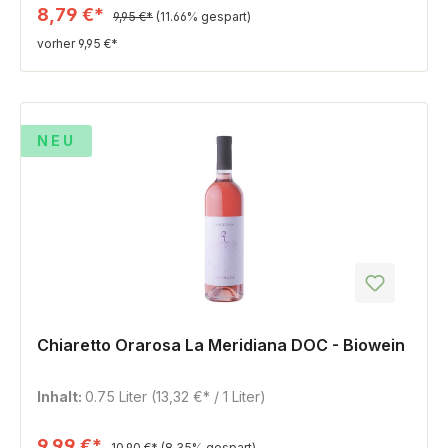
8,79 €*
9,95 €*
(11.66% gespart)
vorher 9,95 €*
%
NEU
Chiaretto Orarosa La Meridiana DOC - Biowein
Inhalt:
0.75 Liter
(13,32 €* / 1 Liter)
9,99 €*
10,90 €*
(8.35% gespart)