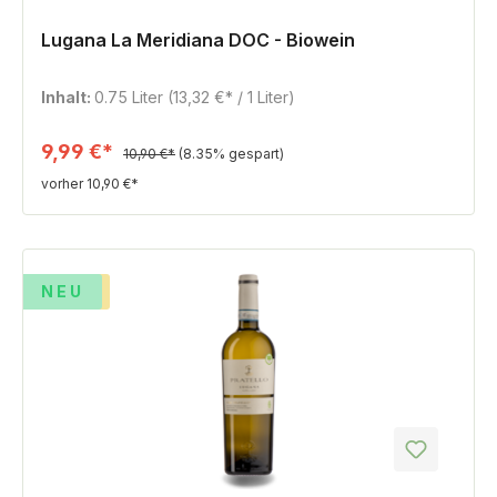
Lugana La Meridiana DOC - Biowein
Inhalt:
0.75 Liter
(13,32 €* / 1 Liter)
9,99 €*
10,90 €*
(8.35% gespart)
vorher 10,90 €*
TIPP
NEU