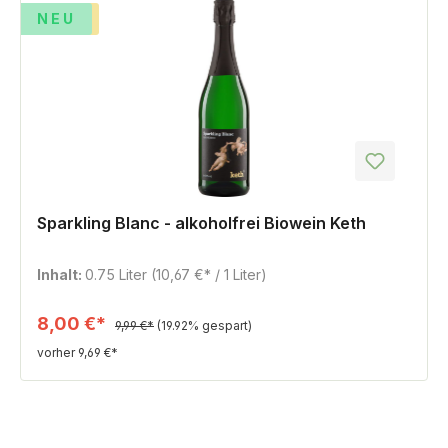
%
TIPP
NEU
Sparkling Blanc - alkoholfrei Biowein Keth
Inhalt:
0.75 Liter
(10,67 €* / 1 Liter)
8,00 €*
9,99 €*
(19.92% gespart)
vorher 9,69 €*