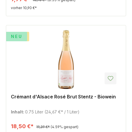
vorher 10,90 €*
%
TIPP
NEU
Crémant d'Alsace Rosé Brut Stentz - Biowein
Inhalt:
0.75 Liter
(24,67 €* / 1 Liter)
18,50 €*
19,39 €*
(4.59% gespart)