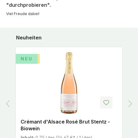
"durchprobieren".
Viel Freude dabei!
Produktgalerie überspringen
Neuheiten
%
TIPP
NEU
Crémant d'Alsace Rosé Brut Stentz -
Biowein
Inhalt:
0.75 Liter
(24,67 €* / 1 Liter)