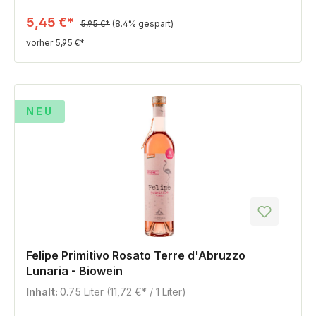
5,45 €*
5,95 €*
(8.4% gespart)
vorher 5,95 €*
%
NEU
Felipe Primitivo Rosato Terre d'Abruzzo
Lunaria - Biowein
Inhalt:
0.75 Liter
(11,72 €* / 1 Liter)