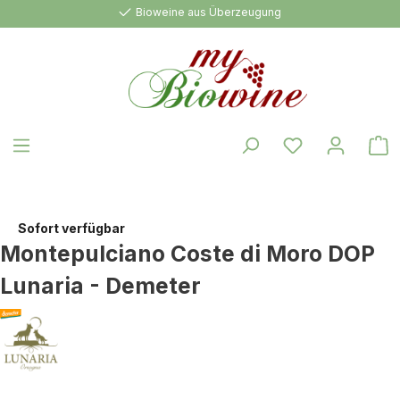
Bioweine aus Überzeugung
alt springen
W
Sofort verfügbar
Montepulciano Coste di Moro DOP
Lunaria - Demeter