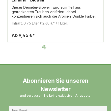
Lunaria - Biowein
Dieser Demeter-Biowein wird zum Teil aus
getrockneten Trauben vinifiziert, dabei
konzentrieren sich auch die Aromen. Dunkle Farbe, in
der Nase getrocknete Früchte und Dörrobst,
Inhalt:
0.75 Liter
(12,60 €* / 1 Liter)
Pflaume, dezente Portweinaromatik. Weich, warm
und würzig, ein herrlicher Biowein auch an kühleren
Tagen. Zutatenverzeichnis: Bio Trauben,
Ab
9,45 €*
Antioxidantien: Sulfite Nährwertangaben je 100 ml
Brennwert: 363kJ / 87 kcal Kohlenhydrate: 2,2g
davon Zucker: 2,2g Enthält geringfügige Mengen von
Fett, gesättigten Fettsäuren, Eiweiß und Salz. Die
Daten stellen lediglich einen Durchschnittswert dar.
Abonnieren Sie unseren
Newsletter
und verpassen Sie keine exklusiven Angebote!