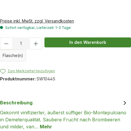
Preise inkl. MwSt. zzgl. Versandkosten
Sofort verfügbar, Lieferzeit: 1-3 Tage
Produkt Anzahl: Gib den gewünschten Wert
In den Warenkorb
Flasche(n)
Zum Merkzettel hinzufügen
Produktnummer:
SW10445
Beschreibung
Gekonnt vinifizierter, äußerst süffiger Bio-Montepulciano
in Demeterqualität. Saubere Frucht nach Brombeeren
und milder, van…
Mehr