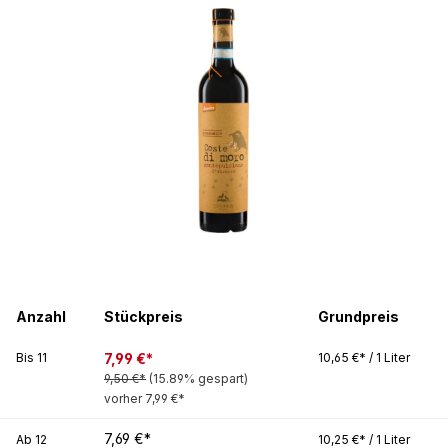
Bildergalerie überspringen
Anzahl
Stückpreis
Grundpreis
7,99 €*
Bis
11
10,65 €* / 1 Liter
9,50 €*
(15.89% gespart)
vorher 7,99 €*
7,69 €*
Ab
12
10,25 €* / 1 Liter